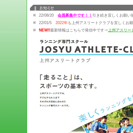
22
/08/20
会員募集中です！！
引き続き宜しくお願い
22
/01/5
2022年
も上州アスリートクラブを宜しくお
NEW!!
最新情報はこちらで発信中です⇒
上州アスリー